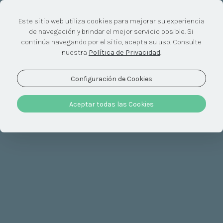
Este sitio web utiliza cookies para mejorar su experiencia
de navegación y brindar el mejor servicio posible. Si
Ofertas
continúa navegando por el sitio, acepta su uso. Consulte
nuestra
Política de Privacidad
.
Especiales
Configuración de Cookies
Aceptar todas las Cookies