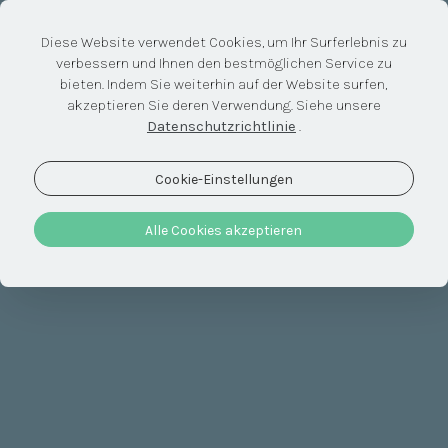
Diese Website verwendet Cookies, um Ihr Surferlebnis zu
verbessern und Ihnen den bestmöglichen Service zu
Sonderangebote
bieten. Indem Sie weiterhin auf der Website surfen,
akzeptieren Sie deren Verwendung. Siehe unsere
Datenschutzrichtlinie
.
Cookie-Einstellungen
Alle Cookies akzeptieren