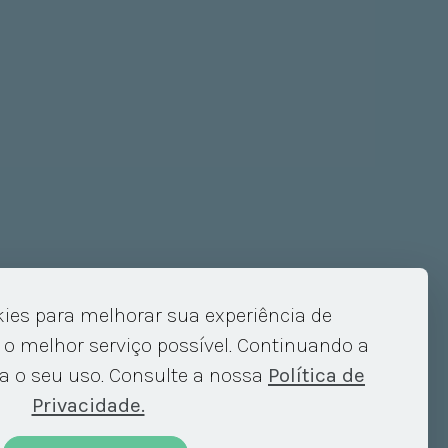
IVRO DE
INSTAGRAM
ECLAMAÇÕES
FACEBOOK
NET 53
POLÍTICA DE
ENTRO DE
PRIVACIDADE E DADOS
RBITRAGEM
PESSOAIS
kies para melhorar sua experiência de
 o melhor serviço possível. Continuando a
ta o seu uso. Consulte a nossa
Política de
Privacidade.