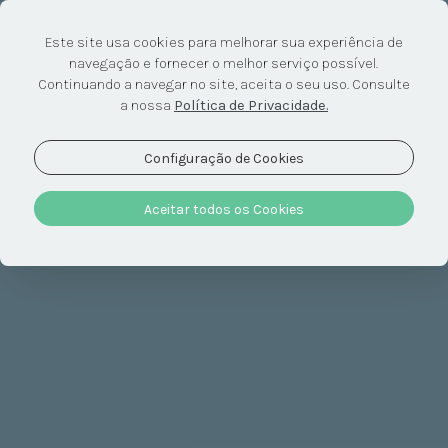
Este site usa cookies para melhorar sua experiência de
navegação e fornecer o melhor serviço possível.
Descobrir &
Continuando a navegar no site, aceita o seu uso. Consulte
a nossa
Política de Privacidade.
Relaxar
Configuração de Cookies
Aceitar todos os Cookies
A receita para o Alentejo genuíno
Aqui o tempo é tudo o que quiser dele. Então, porque não
aproveitá-lo para abraçar experiências e atividades que
nunca antes viveu? Quebre a rotina, crie memórias. A dois
ou em família, todos temos algo a descobrir por aqui.